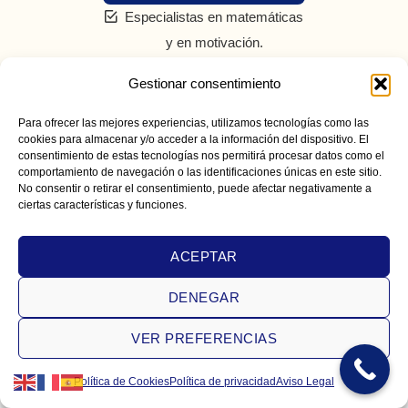
Especialistas en matemáticas
y en motivación.
Fijamos objetivos claros
Gestionar consentimiento
a corto plazo para motivar.
Para ofrecer las mejores experiencias, utilizamos tecnologías como las
Seguimiento diario real
cookies para almacenar y/o acceder a la información del dispositivo. El
consentimiento de estas tecnologías nos permitirá procesar datos como el
y comunicación con los padres.
comportamiento de navegación o las identificaciones únicas en este sitio.
No consentir o retirar el consentimiento, puede afectar negativamente a
Prometemos sinceridad,
ciertas características y funciones.
no falsas garantías.
ACEPTAR
DENEGAR
VER PREFERENCIAS
Política de Cookies
Política de privacidad
Aviso Legal